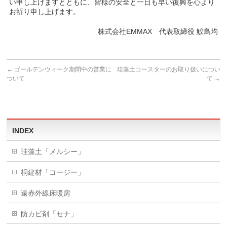
い申し上げますとともに、皆様の安全と一日も早い復興を心より
お祈り申し上げます。
株式会社EMMAX 代表取締役 鮫島均
←
ゴールデンウィーク期間中の営業に
珪藻土コースターのお取り扱いについ
ついて
て
→
INDEX
珪藻土「メルシー」
桐建材「コージー」
遠赤外線床暖房
防カビ剤「セナ」