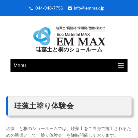
044-948-7756
info@emmax.jp
珪藻土と桐のショールーム
Menu
珪藻土塗り体験会
珪藻土と桐のショールームでは、珪藻土をご自身で施工されるた
めの準備として「塗り体験会」を随時開催しております。